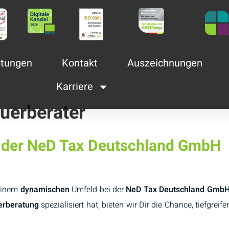
stungen
Kontakt
Auszeichnungen
Karriere
uerberater
ei der NeD Tax Deutschland GmbH
einem
dynamischen
Umfeld bei der
NeD Tax Deutschland Gmb
erberatung
spezialisiert hat, bieten wir Dir die Chance, tiefgrei