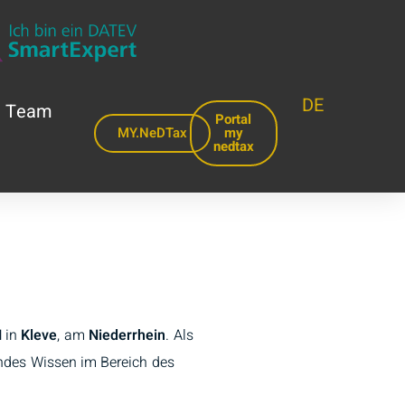
DE
Team
Portal
MY.NeDTax
my
nedtax
H
in
Kleve
, am
Niederrhein
. Als
fendes Wissen im Bereich des