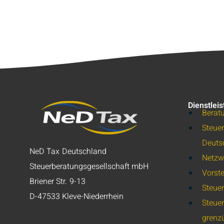
Dienstlei
Berat
Steuer
Deuts
NeD Tax Deutschland
Netzw
Steuerberatungsgesellschaft mbH
Vorst
Briener Str. 9-13
Steue
D-47533 Kleve-Niederrhein
Steue
grenz