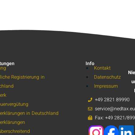
stungen
Info
ung
Kontakt
Nie
liche Registrierung in
Datenschutz
u
chland
Impressum
erk
+49 2821 89990
euervergütung
service@nedtax.eu
rerklärungen in Deutschland
Fax: +49 2821/89
rerklärungen
überschreitend