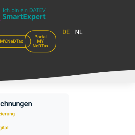
DE
NL
Portal
MY.NeDTax
MY
NeDTax
ichnungen
izierung
ital