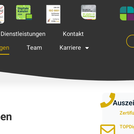
Dienstleistungen
Kontakt
gen
Team
Karriere
Ausze
gen
Zertif
TOPDig