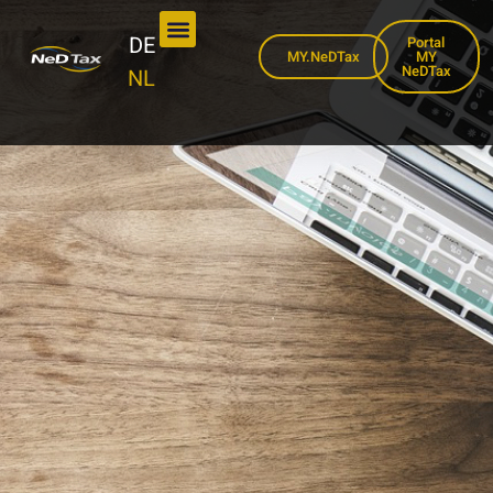
DE
Portal
MY.NeDTax
MY
NeDTax
NL