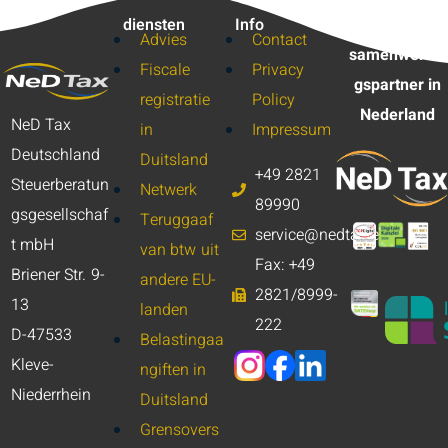
diensten
Info
Onze
Advies
Contact
samenwerkin
Fiscale
Privacy
gspartner in
registratie
Policy
Nederland
NeD Tax
in
Impressum
Deutschland
Duitsland
+49 2821
Steuerberatun
Netwerk
89990
gsgesellschaf
Teruggaaf
service@nedtax.eu
t mbH
van btw uit
Fax: +49
Briener Str. 9-
andere EU-
2821/8999-
13
landen
222
D-47533
Belastingaa
Kleve-
ngiften in
Niederrhein
Duitsland
Grensovers